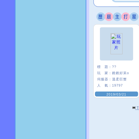
標 題：
??
玩 家：
錐錐好呆o
伺服器：
溫柔巨蟹
人 氣：
19797
2019/03/21
T