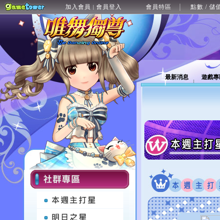
加入會員
會員登入
會員特區
點數 / 儲
|
最新消息
遊戲專