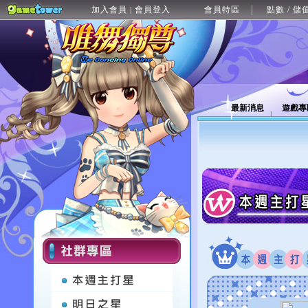
加入會員
會員登入
會員特區
點數 / 儲
|
最新消息
遊戲專