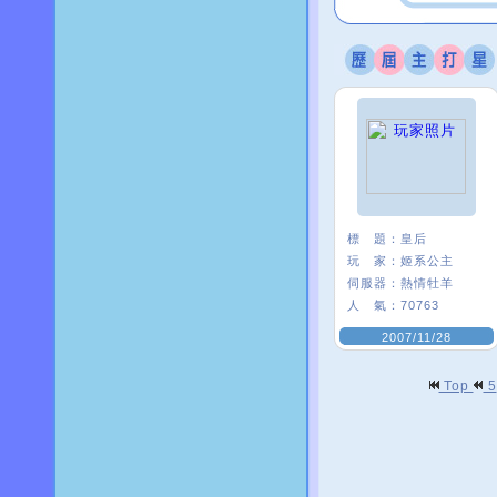
標 題：
皇后
玩 家：
姬系公主
伺服器：
熱情牡羊
人 氣：
70763
2007/11/28
Top
5