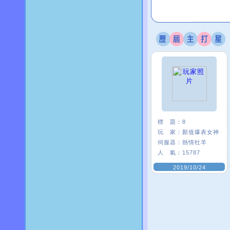
標 題：
8
玩 家：
顏值爆表女神
伺服器：
熱情牡羊
人 氣：
15787
2019/10/24