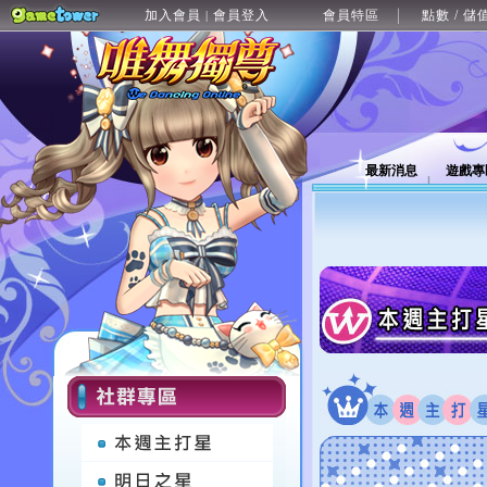
加入會員
會員登入
會員特區
點數 / 儲
|
最新消息
遊戲專