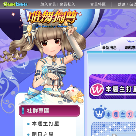
加入會員
會員登入
會員特區
點數 / 儲
|
最新消息
遊戲專