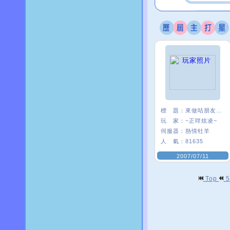
標 題：
來做咕朋友一ˇ一
玩 家：
~正咩炫凌~
伺服器：
熱情牡羊
人 氣：
81635
2007/07/11
Top
5