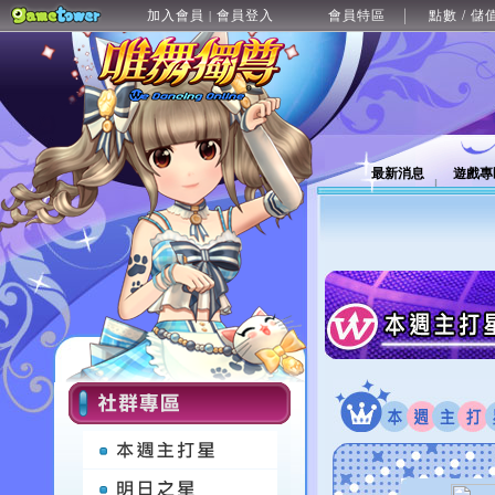
加入會員
會員登入
會員特區
點數 / 儲
|
最新消息
遊戲專