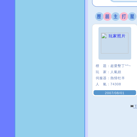
標 題：
超愛墾丁^^~
玩 家：
人氣妞
伺服器：
熱情牡羊
人 氣：
74308
2007/08/01
T