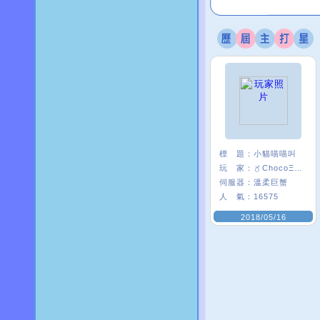
標 題：
小貓喵喵叫
玩 家：
〥ChocoΞ貘妡
伺服器：
溫柔巨蟹
人 氣：
16575
2018/05/16