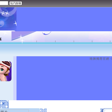
區
唯舞獨尊官網