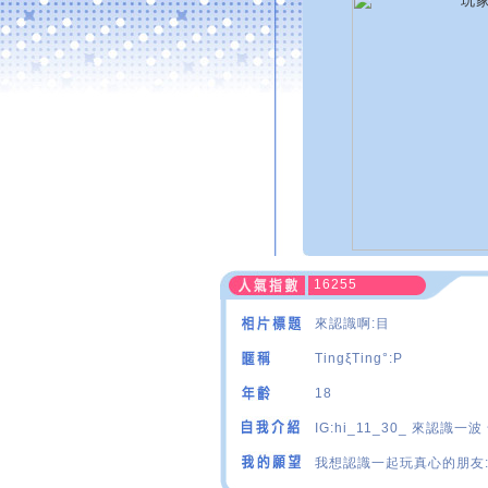
16255
來認識啊:目
TingξTing°:P
18
IG:hi_11_30_ 來認識一波
我想認識一起玩真心的朋友: