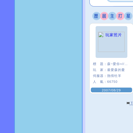
標 題：
森~愛你=////=
玩 家：
最愛森的憂
伺服器：
熱情牡羊
人 氣：
66750
2007/08/29
T