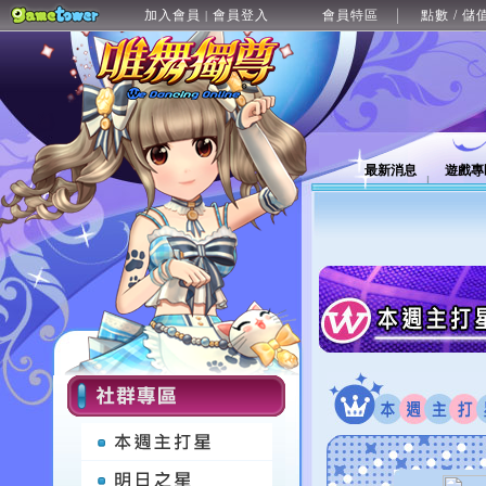
加入會員
會員登入
會員特區
點數 / 儲
|
最新消息
遊戲專