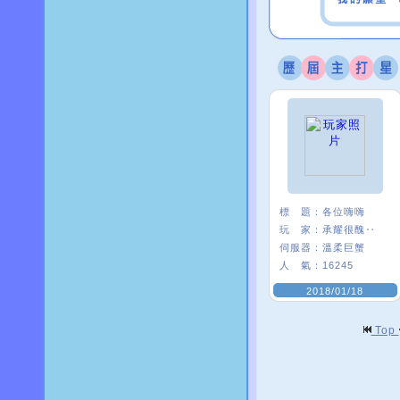
標 題：
各位嗨嗨
玩 家：
承耀很醜‥
伺服器：
溫柔巨蟹
人 氣：
16245
2018/01/18
Top