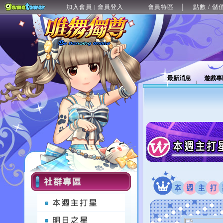
加入會員
會員登入
會員特區
點數 / 儲
|
最新消息
遊戲專