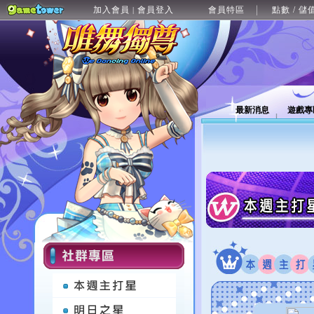
加入會員
會員登入
會員特區
點數 / 儲
|
最新消息
遊戲專