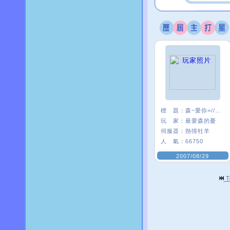
標 題：
森~愛你=////=
玩 家：
最愛森的憂
伺服器：
熱情牡羊
人 氣：
66750
2007/08/29
T