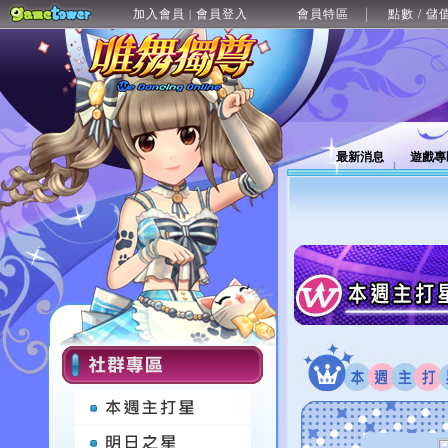
加入會員
會員登入
會員特區
點數 / 儲
|
最新消息
遊戲專