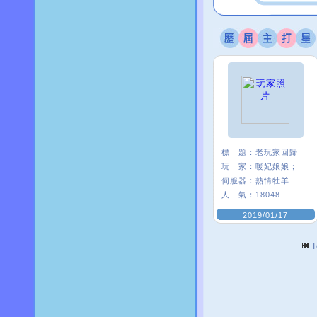
標 題：
老玩家回歸
玩 家：
暖妃娘娘；
伺服器：
熱情牡羊
人 氣：
18048
2019/01/17
T