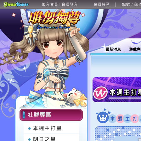
加入會員
會員登入
會員特區
點數 / 儲
|
最新消息
遊戲專