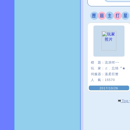
標 題：
流浪咩~~
玩 家：
〥﹑忘情〞★
伺服器：
溫柔巨蟹
人 氣：
15570
2017/10/26
Top