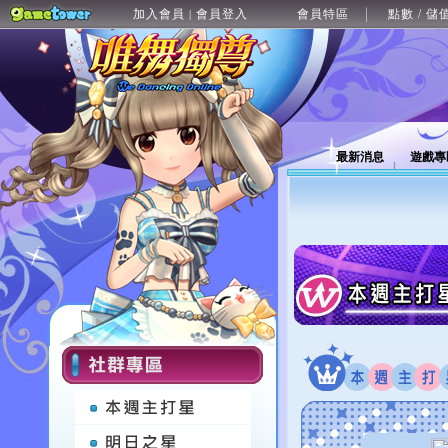
加入會員
會員登入
會員特區
點數 / 儲
|
最新消息
遊戲專