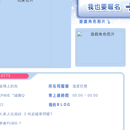
16773
玻璃上的魚
溫柔巨蟹
ξPMIE〞綴圓Q
00:00 ~ 00:00
22
人來人往就好. 3 何必噓寒問暖?
學會PUBG ?