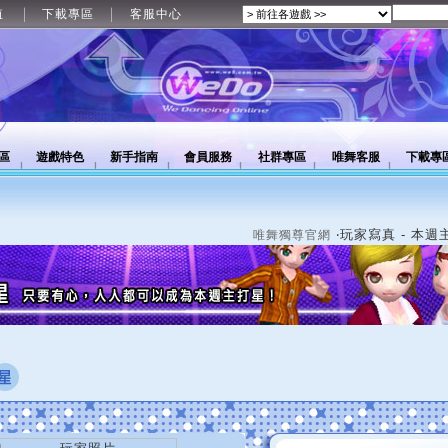
值
下載專區
客服中心
區
遊戲特色
新手指南
會員服務
社群專區
唯舞客服
下載專
‧玩家寫真 - 本週
唯舞獨尊官網