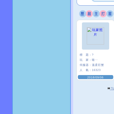
標 題：
?
玩 家：
噷‥
伺服器：
溫柔巨蟹
人 氣：
16323
2018/09/06
T