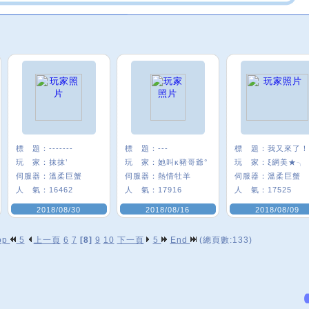
標 題：
-------
標 題：
---
標 題：
我又來了！
玩 家：
抹抹’
玩 家：
她叫κ豬哥爺°
玩 家：
ξ網美★╮
伺服器：
溫柔巨蟹
伺服器：
熱情牡羊
伺服器：
溫柔巨蟹
人 氣：
16462
人 氣：
17916
人 氣：
17525
2018/08/30
2018/08/16
2018/08/09
op
5
上一頁
6
7
[8]
9
10
下一頁
5
End
(總頁數:133)