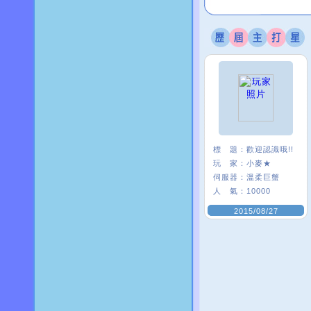
標 題：
歡迎認識哦!!
玩 家：
小麥★
伺服器：
溫柔巨蟹
人 氣：
10000
2015/08/27