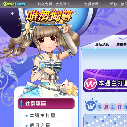
加入會員
會員登入
會員特區
點數 / 儲
|
最新消息
遊戲專