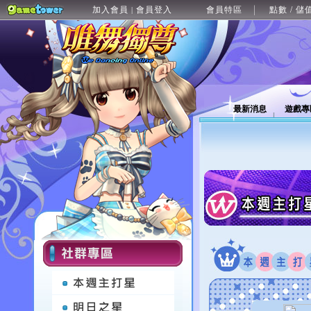
加入會員
會員登入
會員特區
點數 / 儲
|
最新消息
遊戲專