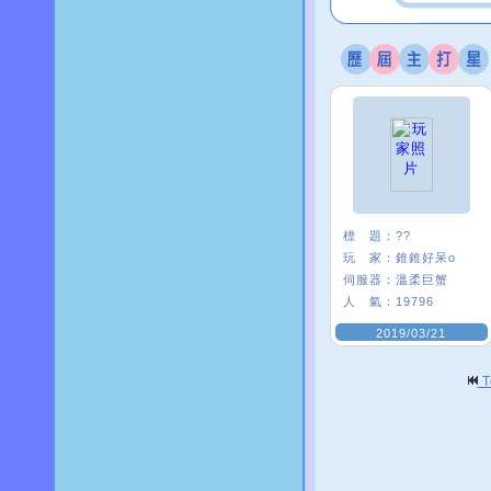
標 題：
??
玩 家：
錐錐好呆o
伺服器：
溫柔巨蟹
人 氣：
19796
2019/03/21
T