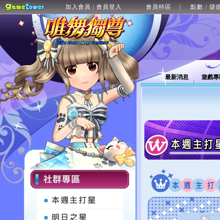
加入會員
會員登入
會員特區
點數 / 儲
|
最新消息
遊戲專