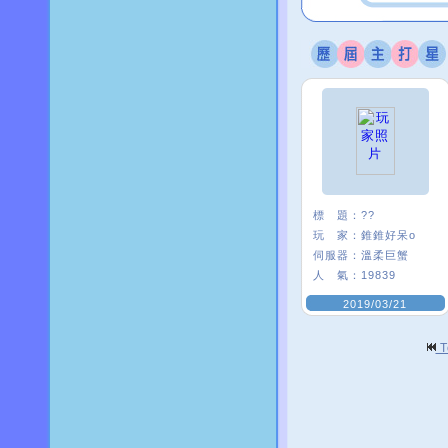
標 題：
??
玩 家：
錐錐好呆o
伺服器：
溫柔巨蟹
人 氣：
19839
2019/03/21
T