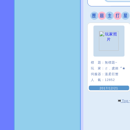
標 題：
無標題~
玩 家：
〥﹑虞姬〞★
伺服器：
溫柔巨蟹
人 氣：
12852
2017/12/21
Top