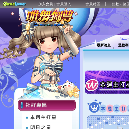
加入會員
會員登入
會員特區
點數 / 儲
|
最新消息
遊戲專