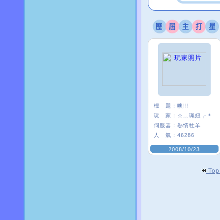
標 題：
噢!!!
玩 家：
☆﹏珮妞╭＊
伺服器：
熱情牡羊
人 氣：
46286
2008/10/23
To