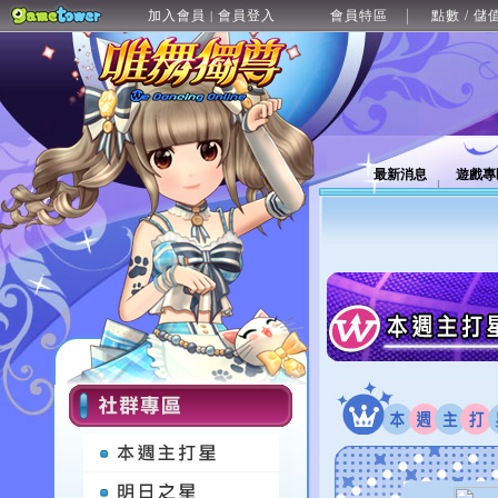
加入會員
會員登入
會員特區
點數 / 儲
|
最新消息
遊戲專