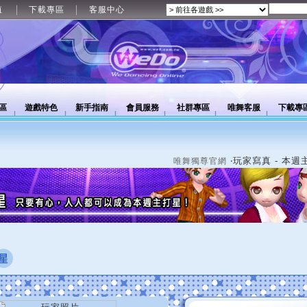
值
下載專區
客服中心
區
遊戲特色
新手指南
會員服務
社群專區
唯舞客服
下載專
‧玩家寫真 - 本週
唯舞獨尊官網