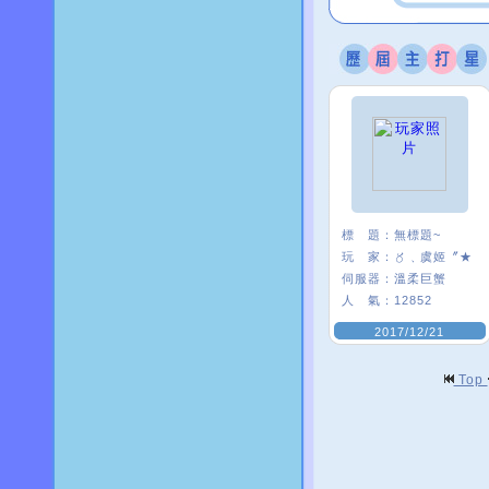
標 題：
無標題~
玩 家：
〥﹑虞姬〞★
伺服器：
溫柔巨蟹
人 氣：
12852
2017/12/21
Top