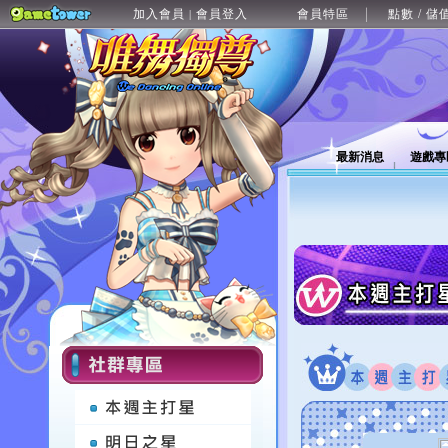
加入會員
會員登入
會員特區
點數 / 儲
|
最新消息
遊戲專