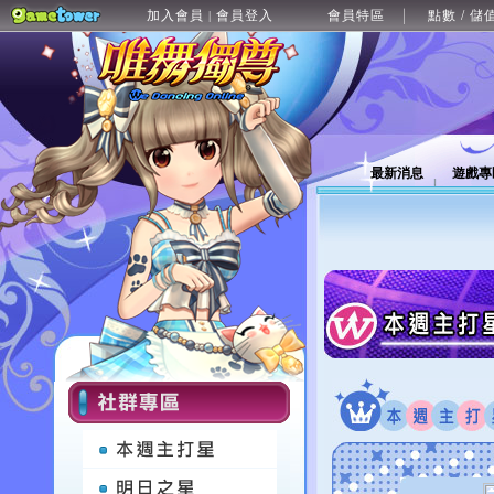
加入會員
會員登入
會員特區
點數 / 儲
|
最新消息
遊戲專