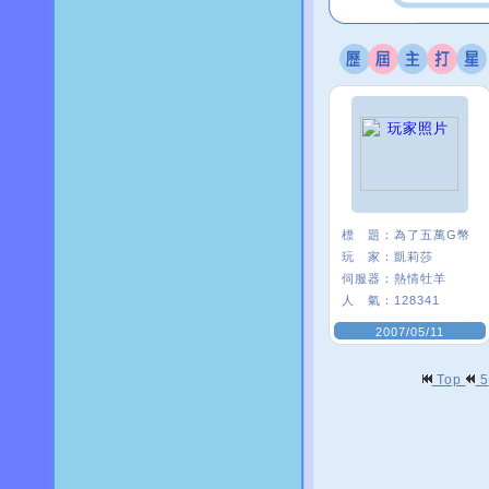
標 題：
為了五萬G幣
玩 家：
凱莉莎
伺服器：
熱情牡羊
人 氣：
128341
2007/05/11
Top
5