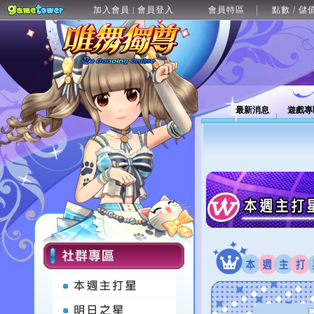
加入會員
會員登入
會員特區
點數 / 儲
|
最新消息
遊戲專