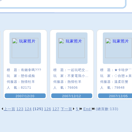
標 題：
有錢拿嗎???
標 題：
一起玩吧交朋友
標 題：
玩 家：
戀你成痴
玩 家：
不要電我小嫩嫩
玩 家：
伺服器：
熱情牡羊
伺服器：
熱情牡羊
伺服器：
溫柔巨蟹
人 氣：
82171
人 氣：
76606
人 氣：
79848
2007/12/20
2007/12/12
2007/12/05
上一頁
123
124
[125]
126
127
下一頁
5
End
(總頁數:133)