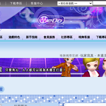
值
下載專區
客服中心
區
遊戲特色
新手指南
會員服務
社群專區
唯舞客服
下載專
‧玩家寫真 - 本週
唯舞獨尊官網