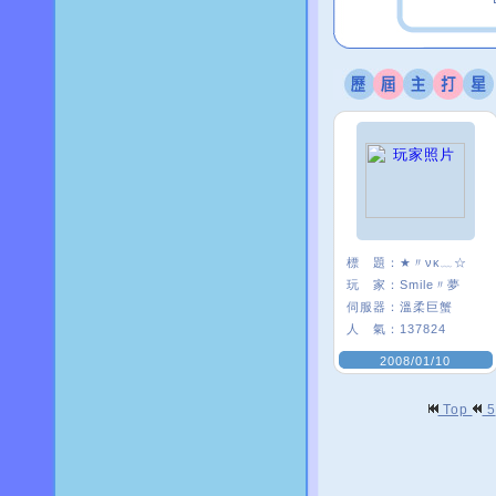
標 題：
★〃νκ﹏☆
玩 家：
Smile〃夢
伺服器：
溫柔巨蟹
人 氣：
137824
2008/01/10
Top
5