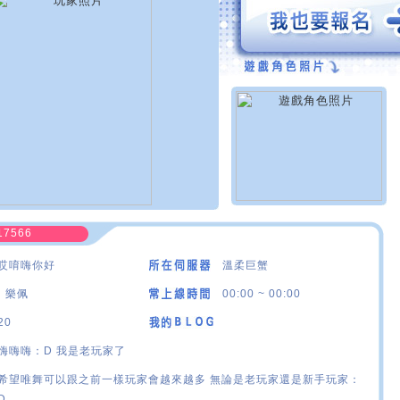
17566
哎唷嗨你好
溫柔巨蟹
· 樂佩
00:00 ~ 00:00
20
嗨嗨嗨：D 我是老玩家了
希望唯舞可以跟之前一樣玩家會越來越多 無論是老玩家還是新手玩家：
D