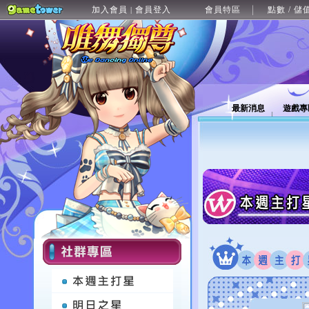
加入會員
會員登入
會員特區
點數 / 儲
|
最新消息
遊戲專