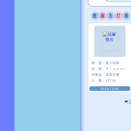
標 題：
老人回歸
玩 家：
Ｐｌｕｍｅτ
伺服器：
溫柔巨蟹
人 氣：
17734
2018/12/06
T