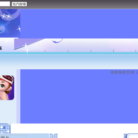
區
唯舞獨尊官網