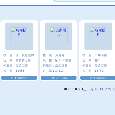
標 題：
嗨，我是汶靜
標 題：
河河河
標 題：
＊剛回鍋
玩 家：
樂莫樂兮新相知
玩 家：
◣ＳＮ’璀璨
玩 家：
花Δ
伺服器：
溫柔巨蟹
伺服器：
溫柔巨蟹
伺服器：
溫柔巨蟹
人 氣：
13458
人 氣：
14113
人 氣：
13762
2017/05/11
2017/05/04
2017/04/27
Top
5
上一頁
10
11
[12]
1