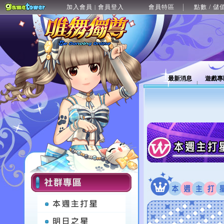
加入會員
會員登入
會員特區
點數 / 儲
|
最新消息
遊戲專