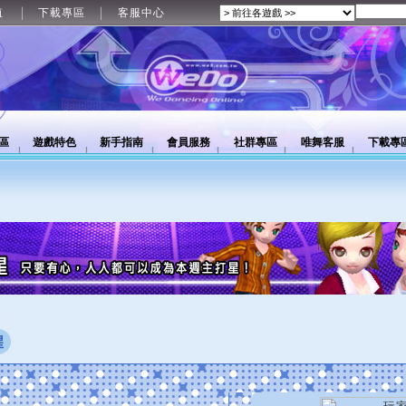
值
下載專區
客服中心
區
遊戲特色
新手指南
會員服務
社群專區
唯舞客服
下載專