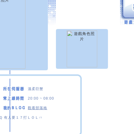
溫柔巨蟹
20:00 ~ 08:00
觀看部落格
Ｑ 有人要１７打ＬＯＬㄇ