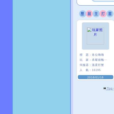
標 題：
各位嗨嗨
玩 家：
承耀很醜‥
伺服器：
溫柔巨蟹
人 氣：
16195
2018/01/18
Top