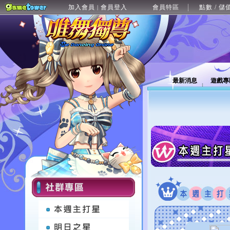
加入會員
會員登入
會員特區
點數 / 儲
|
最新消息
遊戲專