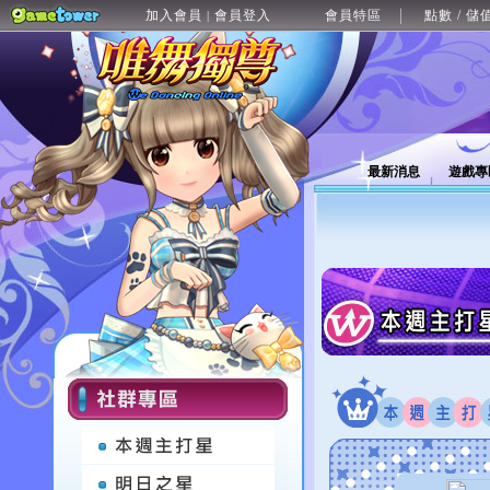
加入會員
會員登入
會員特區
點數 / 儲
|
最新消息
遊戲專