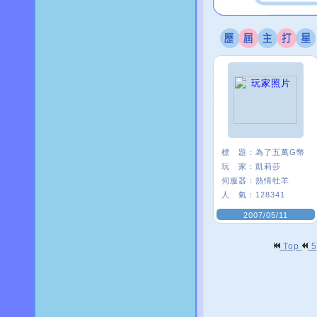
標 題：
為了五萬G幣
玩 家：
凱莉莎
伺服器：
熱情牡羊
人 氣：
128341
2007/05/11
Top
5