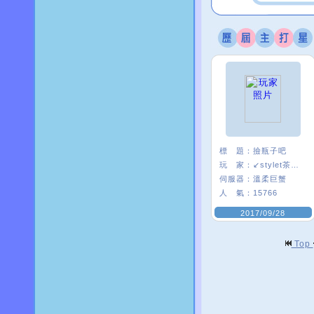
標 題：
撿瓶子吧
玩 家：
↙stylet茶茶↗
伺服器：
溫柔巨蟹
人 氣：
15766
2017/09/28
Top