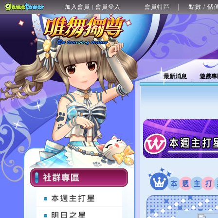
加入會員
會員登入
會員特區
點數 / 儲
|
最新消息
遊戲專