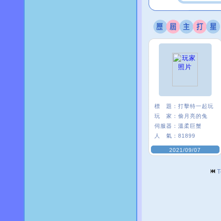
標 題：
打擊特一起玩
玩 家：
偷月亮的兔
伺服器：
溫柔巨蟹
人 氣：
81899
2021/09/07
T