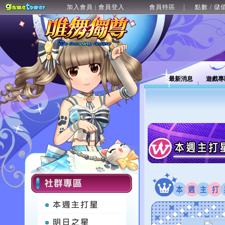
加入會員
會員登入
會員特區
點數 / 儲
|
最新消息
遊戲專