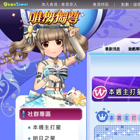
加入會員
會員登入
會員特區
點數 / 儲
|
最新消息
遊戲專