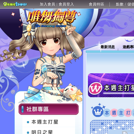
加入會員
會員登入
會員特區
點數 / 儲
|
最新消息
遊戲專