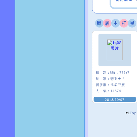
標 題：
嗨(,, ???)?
玩 家：
戀羽★:*
伺服器：
溫柔巨蟹
人 氣：
14874
2013/10/07
To