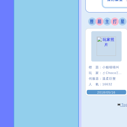
標 題：
小貓喵喵叫
玩 家：
〥ChocoΞ貘妡
伺服器：
溫柔巨蟹
人 氣：
16632
2018/05/16
To