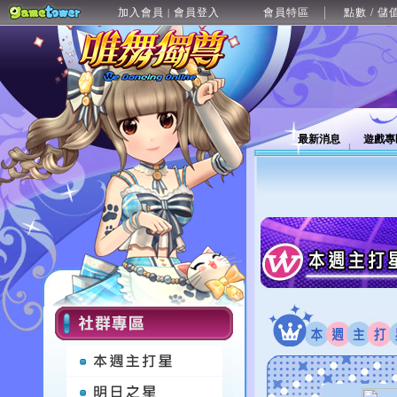
加入會員
會員登入
會員特區
點數 / 儲
|
最新消息
遊戲專