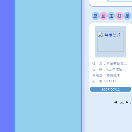
標 題：
來做咕朋友一ˇ一
玩 家：
~正咩炫凌~
伺服器：
熱情牡羊
人 氣：
81717
2007/07/11
Top
5