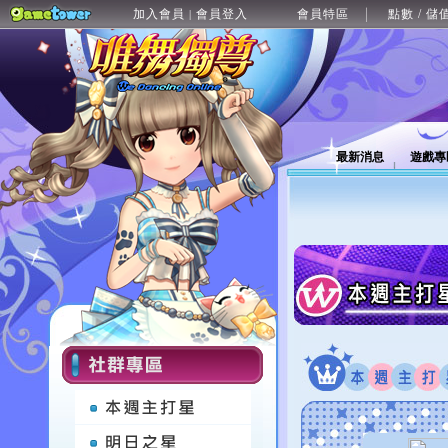
加入會員
會員登入
會員特區
點數 / 儲
|
最新消息
遊戲專