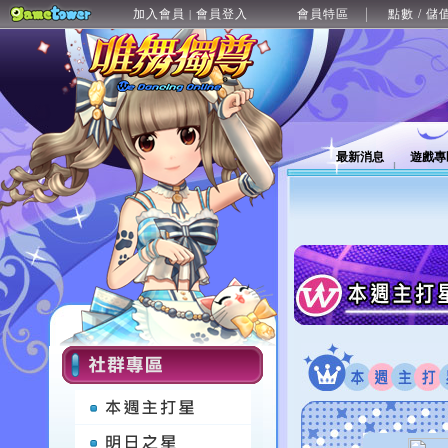
加入會員
會員登入
會員特區
點數 / 儲
|
最新消息
遊戲專