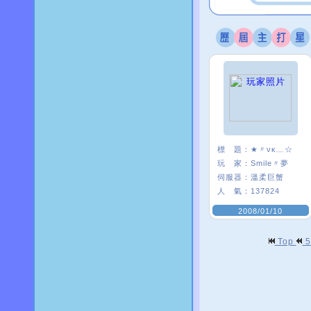
標 題：
★〃νκ﹏☆
玩 家：
Smile〃夢
伺服器：
溫柔巨蟹
人 氣：
137824
2008/01/10
Top
5