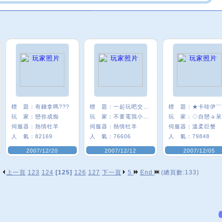
標 題：
有錢拿嗎???
標 題：
一起玩吧交朋友
標 題：
玩 家：
戀你成痴
玩 家：
不要電我小嫩嫩
玩 家：
伺服器：
熱情牡羊
伺服器：
熱情牡羊
伺服器：
溫柔巨蟹
人 氣：
82169
人 氣：
76606
人 氣：
79848
2007/12/20
2007/12/12
2007/12/05
上一頁
123
124
[125]
126
127
下一頁
5
End
(總頁數:133)