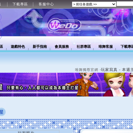
值
下載專區
客服中心
區
遊戲特色
新手指南
會員服務
社群專區
唯舞客服
下載專
‧玩家寫真 - 本週
唯舞獨尊官網