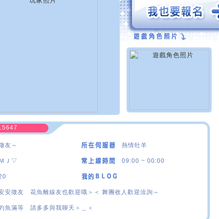
15647
徵友～
熱情牡羊
ＭＪ▽
09:00 ~ 00:00
20
安安徵友 花魚離線友也歡迎哦＞＜ 舞團收人歡迎洽詢～
釣魚滿等 請多多與我聊天＞＿＜