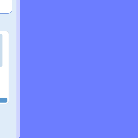
嗨囉我是鈞甯姐姐哦