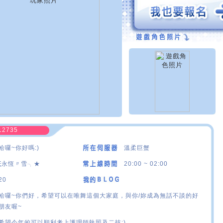
12735
哈囉~你好嗎:)
溫柔巨蟹
ξ永恆〃雪╮★
20:00 ~ 02:00
20
哈囉~你們好，希望可以在唯舞這個大家庭，與你/妳成為無話不談的好
朋友喔~
希望今年的可以順利考上護理師執照及二技:)