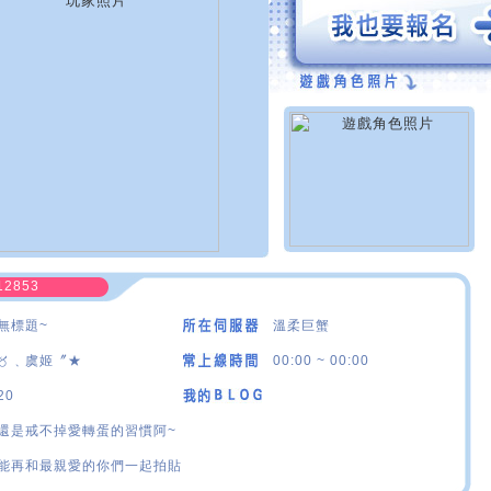
12853
無標題~
溫柔巨蟹
〥﹑虞姬〞★
00:00 ~ 00:00
20
還是戒不掉愛轉蛋的習慣阿~
能再和最親愛的你們一起拍貼