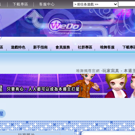
值
下載專區
客服中心
區
遊戲特色
新手指南
會員服務
社群專區
唯舞客服
下載專
‧玩家寫真 - 本週
唯舞獨尊官網