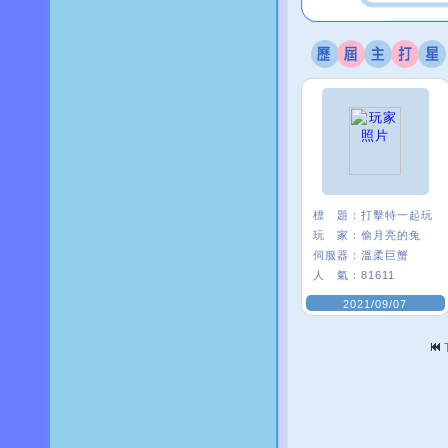
標 題：
打擊特一起玩
玩 家：
偷月亮的兔
伺服器：
溫柔巨蟹
人 氣：
81611
2021/09/07