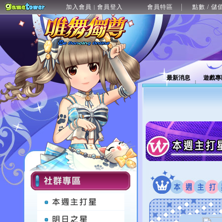
加入會員
會員登入
會員特區
點數 / 儲
|
最新消息
遊戲專