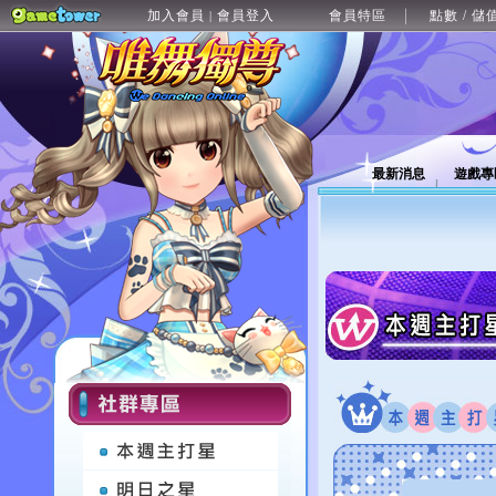
加入會員
會員登入
會員特區
點數 / 儲
|
最新消息
遊戲專