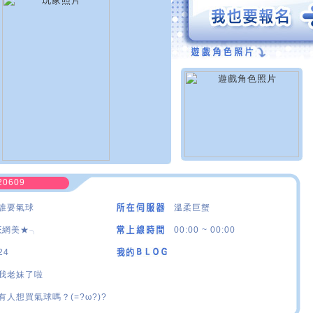
20609
誰要氣球
溫柔巨蟹
ξ網美★╮
00:00 ~ 00:00
24
我老妹了啦
有人想買氣球嗎？(=?ω?)?