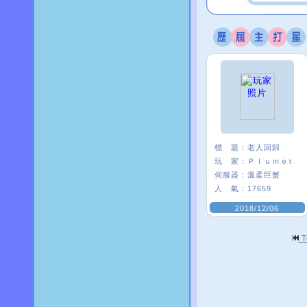
標 題：
老人回歸
玩 家：
Ｐｌｕｍｅτ
伺服器：
溫柔巨蟹
人 氣：
17659
2018/12/06
T