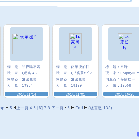
標 題：
半夜睡不著發一個
標 題：
兩年後的回鍋ww
標 題：
回歸～
玩 家：
ξ網美★╮
玩 家：
ξ〝蔓蔓τ〞☆
玩 家：
Epiphyllu
伺服器：
溫柔巨蟹
伺服器：
溫柔巨蟹
伺服器：
熱情牡羊
人 氣：
19954
人 氣：
18199
人 氣：
19558
2018/11/14
2018/11/01
2018/10/25
op
5
上一頁
4
5
[6]
7
8
下一頁
5
End
(總頁數:133)