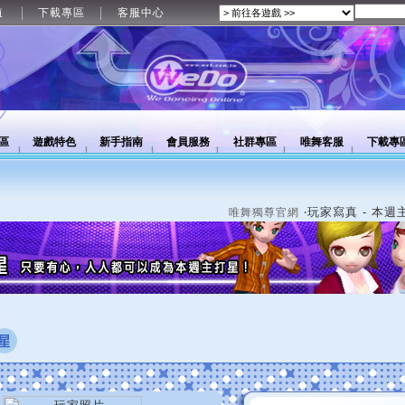
值
下載專區
客服中心
區
遊戲特色
新手指南
會員服務
社群專區
唯舞客服
下載專
‧玩家寫真 - 本週
唯舞獨尊官網