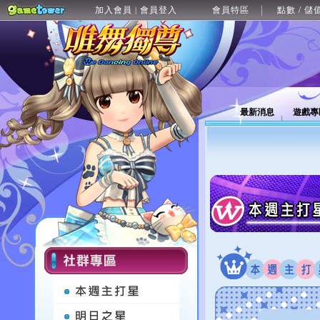
加入會員
會員登入
會員特區
點數 / 儲
|
最新消息
遊戲專