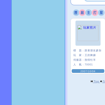
標 題：
跟著朋友參加
玩 家：
王的舞孃
伺服器：
熱情牡羊
人 氣：
70001
2007/10/04
Top
5