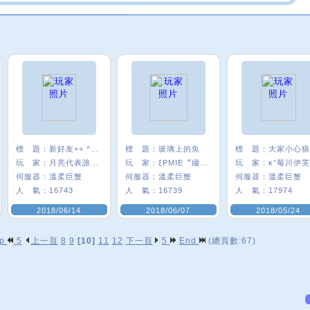
標 題：
新好友++ ^0^
標 題：
玻璃上的魚
標 題：
玩 家：
月亮代表誰心﹑
玩 家：
ξPMIE〞綴圓Q
玩 家：
κ°莓川伊芙
伺服器：
溫柔巨蟹
伺服器：
溫柔巨蟹
伺服器：
溫柔巨蟹
人 氣：
16743
人 氣：
16739
人 氣：
17974
2018/06/14
2018/06/07
2018/05/24
op
5
上一頁
8
9
[10]
11
12
下一頁
5
End
(總頁數:67)