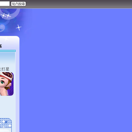
區
主打星