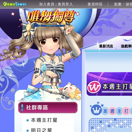
加入會員
會員登入
會員特區
點數 / 儲
|
最新消息
遊戲專