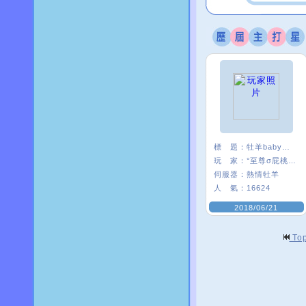
標 題：
牡羊baby嗨起來
玩 家：
°至尊σ屁桃﹑
伺服器：
熱情牡羊
人 氣：
16624
2018/06/21
To