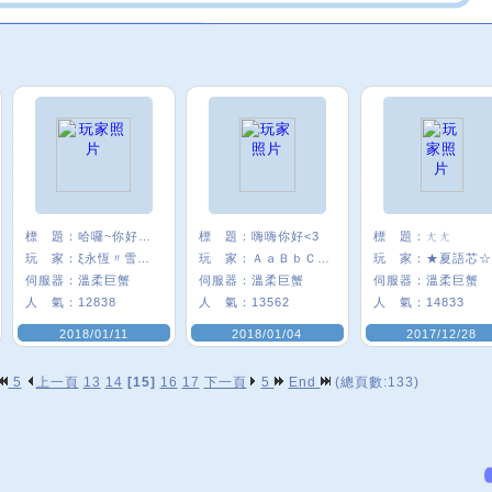
標 題：
哈囉~你好嗎:)
標 題：
嗨嗨你好<3
標 題：
ㄤㄤ
玩 家：
ξ永恆〃雪╮★
玩 家：
ＡａＢｂＣｃ＃
玩 家：
★夏語芯☆
伺服器：
溫柔巨蟹
伺服器：
溫柔巨蟹
伺服器：
溫柔巨蟹
人 氣：
12838
人 氣：
13562
人 氣：
14833
2018/01/11
2018/01/04
2017/12/28
5
上一頁
13
14
[15]
16
17
下一頁
5
End
(總頁數:133)