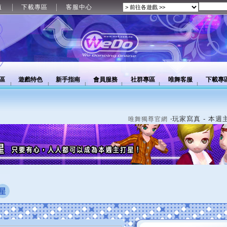
值
下載專區
客服中心
區
遊戲特色
新手指南
會員服務
社群專區
唯舞客服
下載專
‧玩家寫真 - 本週
唯舞獨尊官網