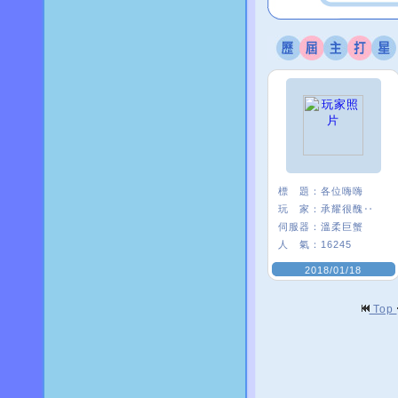
標 題：
各位嗨嗨
玩 家：
承耀很醜‥
伺服器：
溫柔巨蟹
人 氣：
16245
2018/01/18
Top