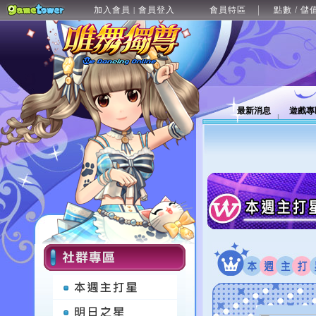
加入會員
會員登入
會員特區
點數 / 儲
|
最新消息
遊戲專