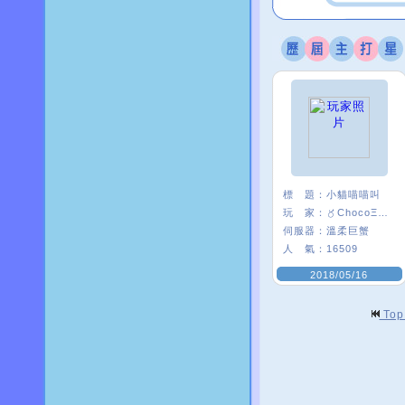
標 題：
小貓喵喵叫
玩 家：
〥ChocoΞ貘妡
伺服器：
溫柔巨蟹
人 氣：
16509
2018/05/16
To