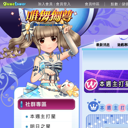
加入會員
會員登入
會員特區
點數 / 儲
|
最新消息
遊戲專