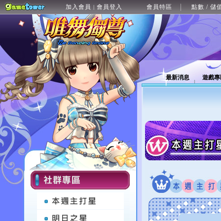
加入會員
會員登入
會員特區
點數 / 儲
|
最新消息
遊戲專