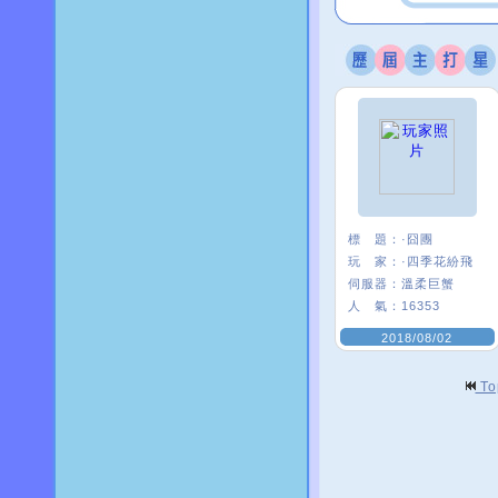
標 題：
·囧團
玩 家：
·四季花紛飛
伺服器：
溫柔巨蟹
人 氣：
16353
2018/08/02
T