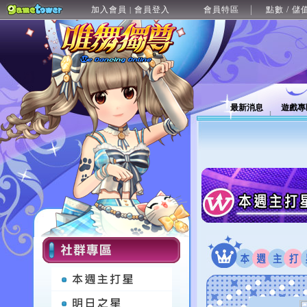
加入會員
會員登入
會員特區
點數 / 儲
|
最新消息
遊戲專