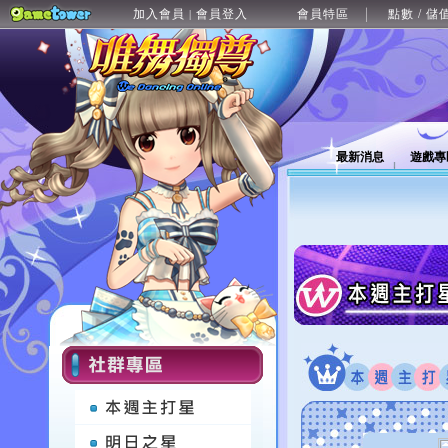
加入會員
會員登入
會員特區
點數 / 儲
|
最新消息
遊戲專