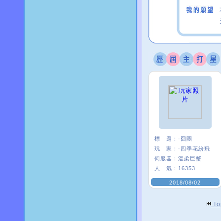
標 題：
·囧團
玩 家：
·四季花紛飛
伺服器：
溫柔巨蟹
人 氣：
16353
2018/08/02
T