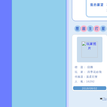
標 題：
·囧團
玩 家：
·四季花紛飛
伺服器：
溫柔巨蟹
人 氣：
16292
2018/08/02
T