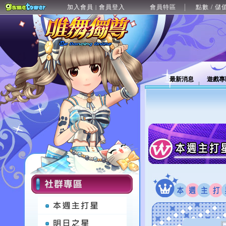
加入會員
會員登入
會員特區
點數 / 儲
|
最新消息
遊戲專