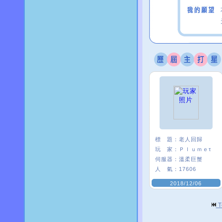
標 題：
老人回歸
玩 家：
Ｐｌｕｍｅτ
伺服器：
溫柔巨蟹
人 氣：
17606
2018/12/06
T