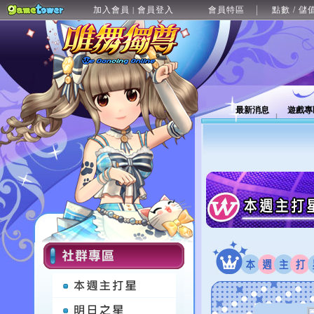
加入會員
會員登入
會員特區
點數 / 儲
|
最新消息
遊戲專