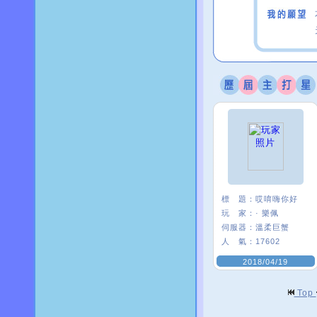
標 題：
哎唷嗨你好
玩 家：
· 樂佩
伺服器：
溫柔巨蟹
人 氣：
17602
2018/04/19
Top