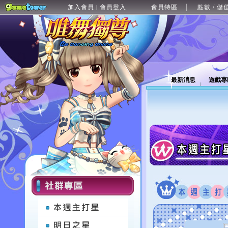
加入會員
會員登入
會員特區
點數 / 儲
|
最新消息
遊戲專