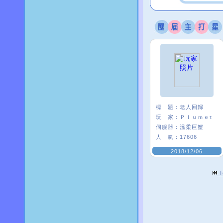
標 題：
老人回歸
玩 家：
Ｐｌｕｍｅτ
伺服器：
溫柔巨蟹
人 氣：
17606
2018/12/06
T