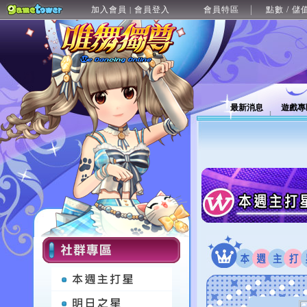
加入會員
會員登入
會員特區
點數 / 儲
|
最新消息
遊戲專