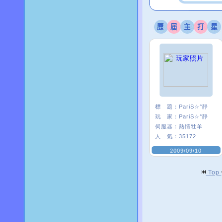
標 題：
PariS☆°靜
玩 家：
PariS☆°靜
伺服器：
熱情牡羊
人 氣：
35172
2009/09/10
Top