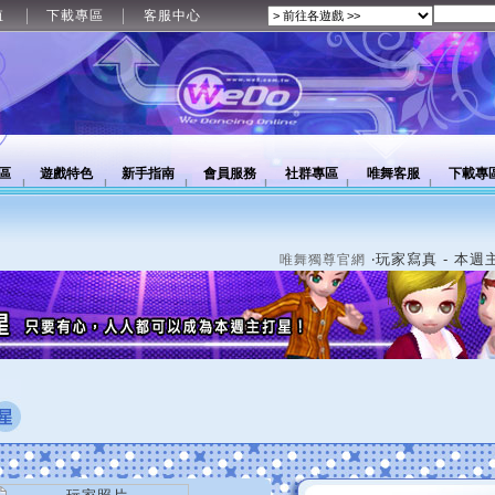
值
下載專區
客服中心
區
遊戲特色
新手指南
會員服務
社群專區
唯舞客服
下載專
‧玩家寫真 - 本週
唯舞獨尊官網