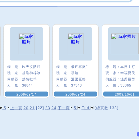
標 題：
昨天沒貼好
標 題：
最近再徵˙˙
標 題：
本日主打
玩 家：
基隆棉棉冰
玩 家：
噗姐ˇ
玩 家：
幸福夏天
伺服器：
熱情牡羊
伺服器：
溫柔巨蟹
伺服器：
溫柔巨蟹
人 氣：
36844
人 氣：
37343
人 氣：
33865
2009/09/17
2009/09/24
2009/10/01
5
上一頁
20
21
[22]
23
24
下一頁
5
End
(總頁數:133)