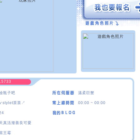
15733
撿瓶子吧
溫柔巨蟹
↙stylet茶茶↗
00:00 ~ 00:00
24
天真活潑善良可愛
當王霉