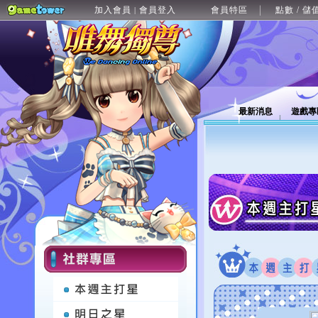
加入會員
會員登入
會員特區
點數 / 儲
|
最新消息
遊戲專