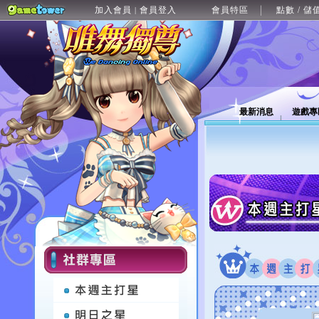
加入會員
會員登入
會員特區
點數 / 儲
|
最新消息
遊戲專