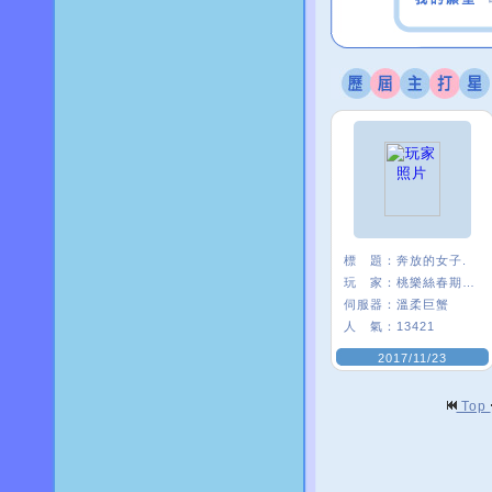
標 題：
奔放的女子.
玩 家：
桃樂絲春期ι﹑
伺服器：
溫柔巨蟹
人 氣：
13421
2017/11/23
Top