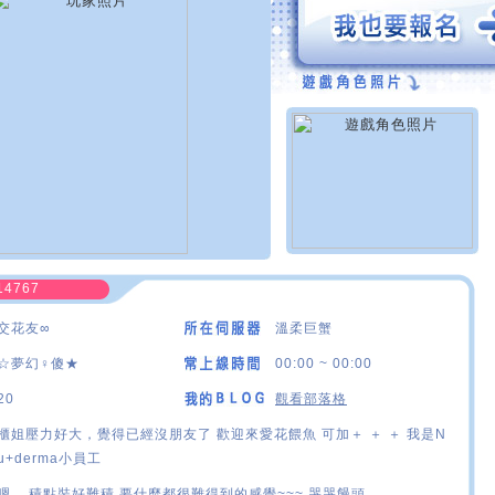
14767
交花友∞
溫柔巨蟹
☆夢幻♀傻★
00:00 ~ 00:00
20
觀看部落格
櫃姐壓力好大，覺得已經沒朋友了 歡迎來愛花餵魚 可加＋ ＋ ＋ 我是N
u+derma小員工
嗯... 積點裝好難積 要什麼都很難得到的感覺~~~ 哭哭饅頭