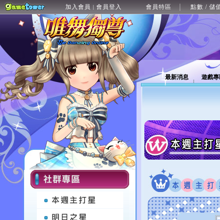
加入會員
會員登入
會員特區
點數 / 儲
|
最新消息
遊戲專