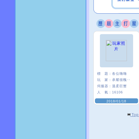
標 題：
各位嗨嗨
玩 家：
承耀很醜‥
伺服器：
溫柔巨蟹
人 氣：
16106
2018/01/18
To