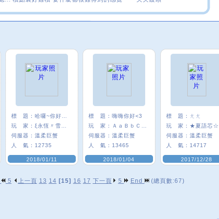
標 題：
哈囉~你好嗎:)
標 題：
嗨嗨你好<3
標 題：
ㄤㄤ
玩 家：
ξ永恆〃雪╮★
玩 家：
ＡａＢｂＣｃ＃
玩 家：
★夏語芯☆
伺服器：
溫柔巨蟹
伺服器：
溫柔巨蟹
伺服器：
溫柔巨蟹
人 氣：
12735
人 氣：
13465
人 氣：
14717
2018/01/11
2018/01/04
2017/12/28
p
5
上一頁
13
14
[15]
16
17
下一頁
5
End
(總頁數:67)