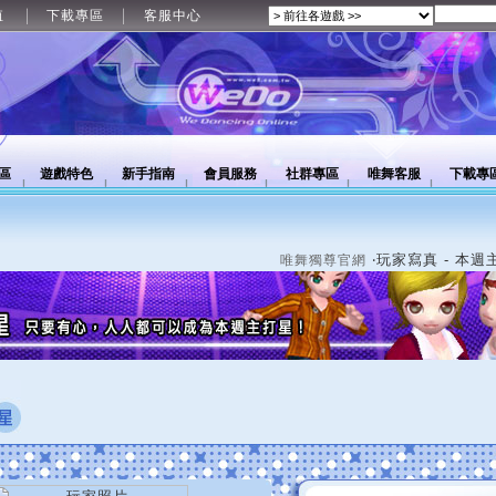
值
下載專區
客服中心
區
遊戲特色
新手指南
會員服務
社群專區
唯舞客服
下載專
‧玩家寫真 - 本週
唯舞獨尊官網