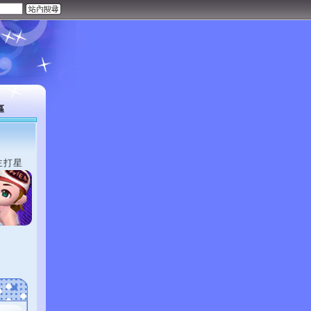
區
主打星